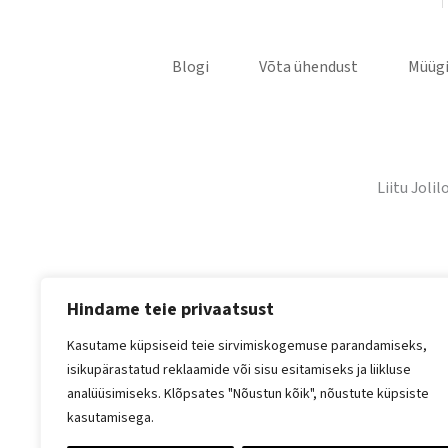
Blogi
Võta ühendust
Müügi
Liitu Joli
Hindame teie privaatsust
Kasutame küpsiseid teie sirvimiskogemuse parandamiseks,
isikupärastatud reklaamide või sisu esitamiseks ja liikluse
analüüsimiseks. Klõpsates "Nõustun kõik", nõustute küpsiste
kasutamisega.