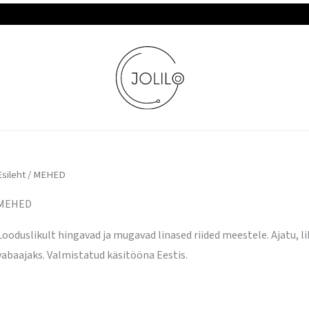
Sorteeritud
TASUTA TARNE JA TAGASTUS
populaarsuse
järgi
Esileht
/ MEHED
MEHED
Looduslikult hingavad ja mugavad linased riided meestele. Ajatu, li
vabaajaks. Valmistatud käsitööna Eestis.