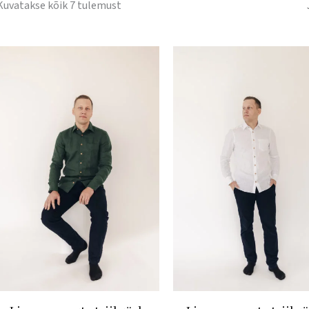
Kuvatakse kõik 7 tulemust