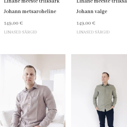
Linane meeste triiksärk
Linane meeste triiks
Johann metsaroheline
Johann valge
149,00
€
149,00
€
LINASED SÄRGID
LINASED SÄRGID