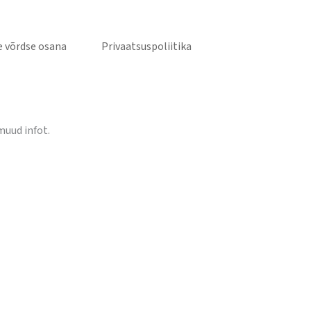
 võrdse osana
Privaatsuspoliitika
muud infot.