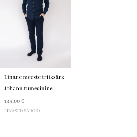
Linane meeste triiksärk
Johann tumesinine
149,00
€
LINASED SÄRGID