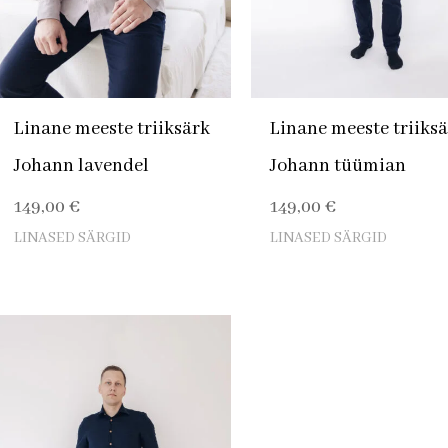
Linane meeste triiksärk
Linane meeste triiks
Johann lavendel
Johann tüümian
149,00
€
149,00
€
LINASED SÄRGID
LINASED SÄRGID