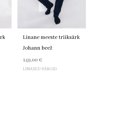
ärk
Linane meeste triiksärk
Johann beež
149,00
€
LINASED SÄRGID