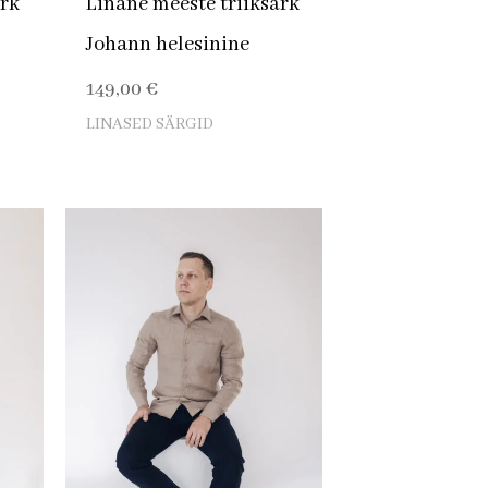
ärk
Linane meeste triiksärk
Johann helesinine
149,00
€
LINASED SÄRGID