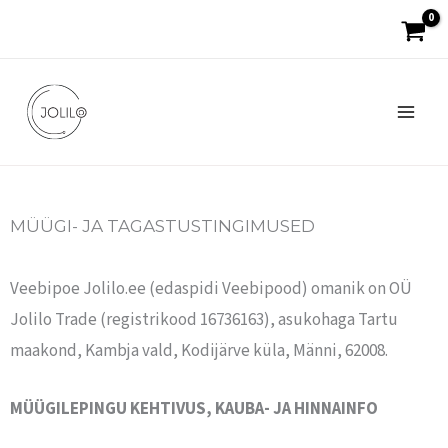
Skip
to
content
MÜÜGI- JA TAGASTUSTINGIMUSED
Veebipoe Jolilo.ee (edaspidi Veebipood) omanik on OÜ
Jolilo Trade (registrikood 16736163), asukohaga Tartu
maakond, Kambja vald, Kodijärve küla, Männi, 62008.
MÜÜGILEPINGU KEHTIVUS, KAUBA- JA HINNAINFO