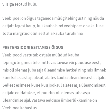
viisiga seotud kulu.
Veebipoel on õigus taganeda müügitehingust ning nõuda
ostjalt tagasi kaup, kui kauba hind veebipoes on eksituse
tõttu märgitud oluliselt alla kauba turuhinna.
PRETENSIOONI ESITAMISE ÕIGUS
Veebipood vastutab ostjale müüdud kauba
lepingutingimustele mittevastavuse või puuduse eest,
mis oli olemas juba asja üleandmise hetkel ning mis ilmneb
kuni kahe aasta jooksul, alates kauba üleandmisest ostjale.
Sellest esimese kuue kuu jooksul alates asja üleandmisest
ostjale eeldatakse, et puudus oli olemas juba asja
üleandmise ajal. Vastava eelduse ümberlükkamine on
Veebipoe kohustus.