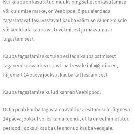
Kui kaupa on kasutatud muuks ning sellel on kasutamise
või kulumise märke, on Veebipoel õigus alandada
tagastatavat tasu vastavalt kauba väärtuse vähenemisele
või keelduda kauba vastuvõtmisest ja maksumuse
tagastamisest.
Kauba tagastamiseks tuleb esitada kauba ostmisest
taganemise avaldus e-posti aadressile info@jolilo.ee,
hiljemalt 14 päeva jooksul kauba kättesaamisest.
Kauba tagastamise kulud kannab Veebipood.
Ostja peab kauba tagastama avalduse esitamisele järgneva
14 päeva jooksul või esitama tõendi, et ta on eelnimetatud
perioodi jooksul kauba üle andnud kauba vedajale.