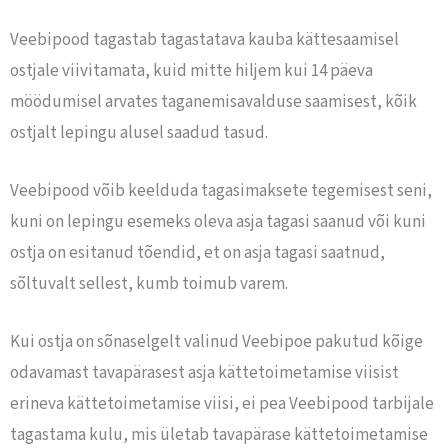
Veebipood tagastab tagastatava kauba kättesaamisel
ostjale viivitamata, kuid mitte hiljem kui 14 päeva
möödumisel arvates taganemisavalduse saamisest, kõik
ostjalt lepingu alusel saadud tasud.
Veebipood võib keelduda tagasimaksete tegemisest seni,
kuni on lepingu esemeks oleva asja tagasi saanud või kuni
ostja on esitanud tõendid, et on asja tagasi saatnud,
sõltuvalt sellest, kumb toimub varem.
Kui ostja on sõnaselgelt valinud Veebipoe pakutud kõige
odavamast tavapärasest asja kättetoimetamise viisist
erineva kättetoimetamise viisi, ei pea Veebipood tarbijale
tagastama kulu, mis ületab tavapärase kättetoimetamise