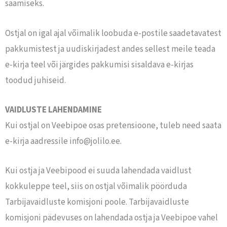
saamiseks.
Ostjal on igal ajal võimalik loobuda e-postile saadetavatest
pakkumistest ja uudiskirjadest andes sellest meile teada
e-kirja teel või järgides pakkumisi sisaldava e-kirjas
toodud juhiseid.
VAIDLUSTE LAHENDAMINE
Kui ostjal on Veebipoe osas pretensioone, tuleb need saata
e-kirja aadressile info@jolilo.ee.
Kui ostja ja Veebipood ei suuda lahendada vaidlust
kokkuleppe teel, siis on ostjal võimalik pöörduda
Tarbijavaidluste komisjoni poole. Tarbijavaidluste
komisjoni pädevuses on lahendada ostja ja Veebipoe vahel