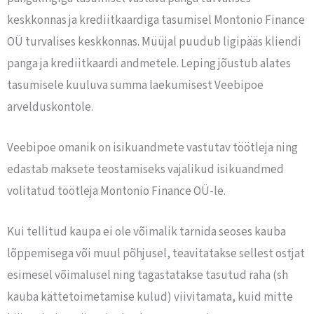
keskkonnas ja krediitkaardiga tasumisel Montonio Finance
OÜ turvalises keskkonnas. Müüjal puudub ligipääs kliendi
panga ja krediitkaardi andmetele. Leping jõustub alates
tasumisele kuuluva summa laekumisest Veebipoe
arvelduskontole.
Veebipoe omanik on isikuandmete vastutav töötleja ning
edastab maksete teostamiseks vajalikud isikuandmed
volitatud töötleja Montonio Finance OÜ-le.
Kui tellitud kaupa ei ole võimalik tarnida seoses kauba
lõppemisega või muul põhjusel, teavitatakse sellest ostjat
esimesel võimalusel ning tagastatakse tasutud raha (sh
kauba kättetoimetamise kulud) viivitamata, kuid mitte