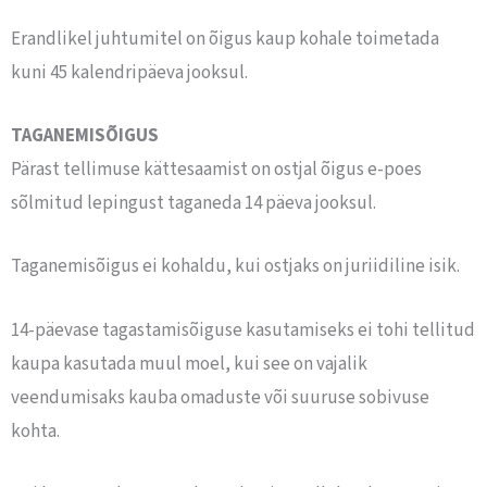
Erandlikel juhtumitel on õigus kaup kohale toimetada
kuni 45 kalendripäeva jooksul.
TAGANEMISÕIGUS
Pärast tellimuse kättesaamist on ostjal õigus e-poes
sõlmitud lepingust taganeda 14 päeva jooksul.
Taganemisõigus ei kohaldu, kui ostjaks on juriidiline isik.
14-päevase tagastamisõiguse kasutamiseks ei tohi tellitud
kaupa kasutada muul moel, kui see on vajalik
veendumisaks kauba omaduste või suuruse sobivuse
kohta.