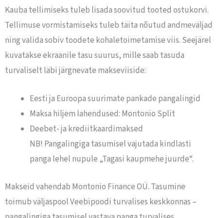
Kauba tellimiseks tuleb lisada soovitud tooted ostukorvi.
Tellimuse vormistamiseks tuleb täita nõutud andmeväljad
ning valida sobiv toodete kohaletoimetamise viis. Seejärel
kuvatakse ekraanile tasu suurus, mille saab tasuda
turvaliselt läbi järgnevate makseviiside:
Eesti ja Euroopa suurimate pankade pangalingid
Maksa hiljem lahendused: Montonio Split
Deebet- ja krediitkaardimaksed
NB! Pangalingiga tasumisel vajutada kindlasti
panga lehel nupule „Tagasi kaupmehe juurde“.
Makseid vahendab Montonio Finance OÜ. Tasumine
toimub väljaspool Veebipoodi turvalises keskkonnas –
pangalingiga tasumisel vastava panga turvalises