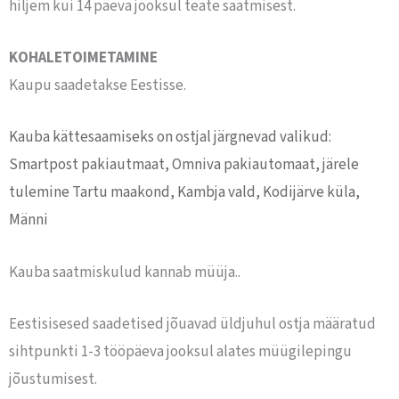
hiljem kui 14 päeva jooksul teate saatmisest.
KOHALETOIMETAMINE
Kaupu saadetakse Eestisse.
Kauba kättesaamiseks on ostjal järgnevad valikud:
Smartpost pakiautmaat, Omniva pakiautomaat, järele
tulemine Tartu maakond, Kambja vald, Kodijärve küla,
Männi
Kauba saatmiskulud kannab müüja..
Eestisisesed saadetised jõuavad üldjuhul ostja määratud
sihtpunkti 1-3 tööpäeva jooksul alates müügilepingu
jõustumisest.