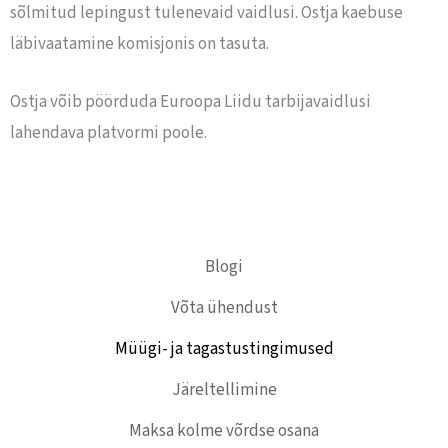
sõlmitud lepingust tulenevaid vaidlusi. Ostja kaebuse
läbivaatamine komisjonis on tasuta.
Ostja võib pöörduda Euroopa Liidu tarbijavaidlusi
lahendava platvormi poole.
Blogi
Võta ühendust
Müügi- ja tagastustingimused
Järeltellimine
Maksa kolme võrdse osana