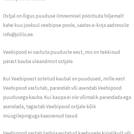
Ostjal on õigus puuduse ilmnemisel pöörduda hiljemalt
kahe kuu jooksul veebipoe poole, saates e-kirja aadressile
info@jolilo.ee.
Veebipood ei vastuta puuduste eest, mis on tekkinud
pärast kauba üleandmist ostjale.
Kui Veebipoest ostetud kaubal on puudused, mille eest
Veebipood vastutab, parandab või asendab Veebipood
puudusega kauba. Kui kaupa ei ole võimalik parandada ega
asendada, tagastab Veebipood ostjale kõik
müügilepinguga kaasnenud tasud.
Veebipood vastab tarbija esitatud kaebusele kirjalikult või