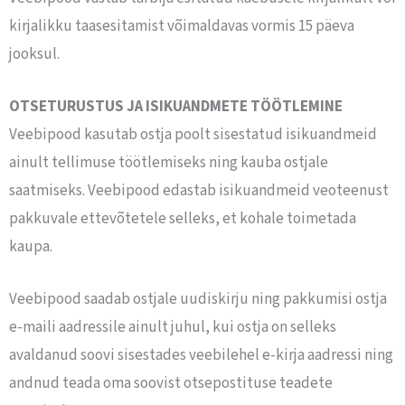
kirjalikku taasesitamist võimaldavas vormis 15 päeva
jooksul.
OTSETURUSTUS JA ISIKUANDMETE TÖÖTLEMINE
Veebipood kasutab ostja poolt sisestatud isikuandmeid
ainult tellimuse töötlemiseks ning kauba ostjale
saatmiseks. Veebipood edastab isikuandmeid veoteenust
pakkuvale ettevõtetele selleks, et kohale toimetada
kaupa.
Veebipood saadab ostjale uudiskirju ning pakkumisi ostja
e-maili aadressile ainult juhul, kui ostja on selleks
avaldanud soovi sisestades veebilehel e-kirja aadressi ning
andnud teada oma soovist otsepostituse teadete