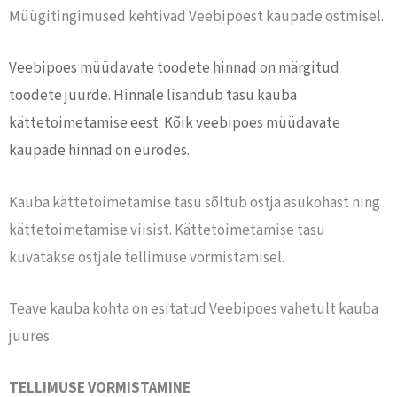
Müügitingimused kehtivad Veebipoest kaupade ostmisel.
Veebipoes müüdavate toodete hinnad on märgitud
toodete juurde. Hinnale lisandub tasu kauba
kättetoimetamise eest. Kõik veebipoes müüdavate
kaupade hinnad on eurodes.
Kauba kättetoimetamise tasu sõltub ostja asukohast ning
kättetoimetamise viisist. Kättetoimetamise tasu
kuvatakse ostjale tellimuse vormistamisel.
Teave kauba kohta on esitatud Veebipoes vahetult kauba
juures.
TELLIMUSE VORMISTAMINE