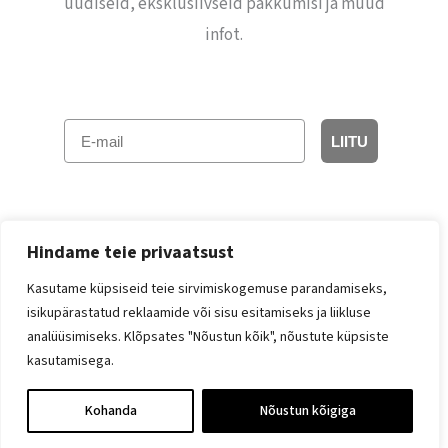
uudiseid, eksklusiivseid pakkumisi ja muud
infot.
E-mail
LIITU
Hindame teie privaatsust
Kasutame küpsiseid teie sirvimiskogemuse parandamiseks,
isikupärastatud reklaamide või sisu esitamiseks ja liikluse
Facebook
Instagram
analüüsimiseks. Klõpsates "Nõustun kõik", nõustute küpsiste
kasutamisega.
© 2026 Jolilo
Kohanda
Nõustun kõigiga