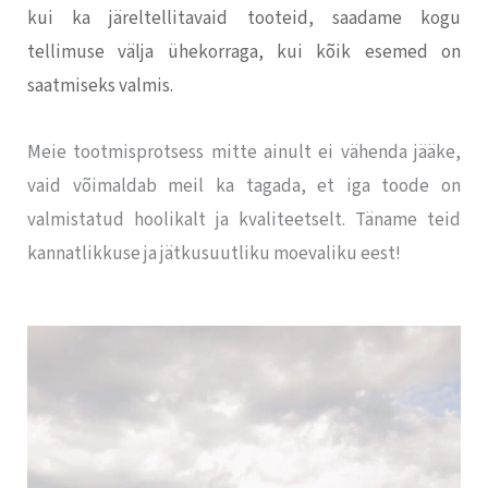
kui ka järeltellitavaid tooteid, saadame kogu
tellimuse välja ühekorraga, kui kõik esemed on
saatmiseks valmis.
Meie tootmisprotsess mitte ainult ei vähenda jääke,
vaid võimaldab meil ka tagada, et iga toode on
valmistatud hoolikalt ja kvaliteetselt. Täname teid
kannatlikkuse ja jätkusuutliku moevaliku eest!