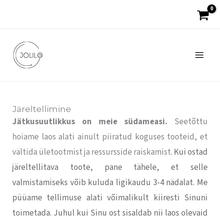
Skip
to
content
Järeltellimine
Jätkusuutlikkus on meie südameasi.
Seetõttu
hoiame laos alati ainult piiratud koguses tooteid, et
vältida ületootmist ja ressursside raiskamist.
Kui ostad
järeltellitava toote, pane tähele, et selle
valmistamiseks võib kuluda ligikaudu 3-4 nädalat. Me
püüame tellimuse alati võimalikult kiiresti Sinuni
toimetada. Juhul kui Sinu ost sisaldab nii laos olevaid