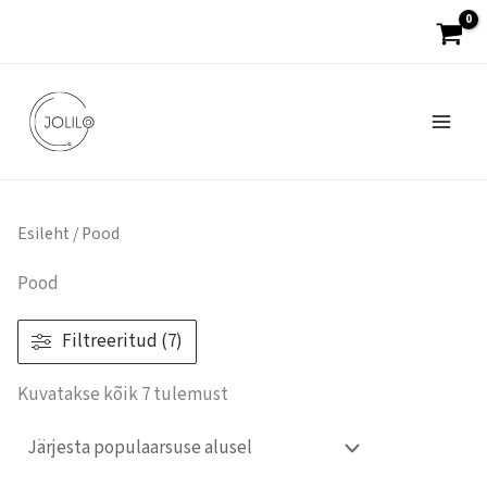
Sorteeritud
Skip
populaarsuse
järgi
to
content
Esileht
/ Pood
Pood
Filtreeritud (7)
Kuvatakse kõik 7 tulemust