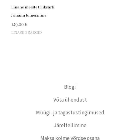
Linane meeste triiksärk
Johann tumesinine
149,00
€
LINASED SÄRGID
Blogi
Võta ühendust
Müügi- ja tagastustingimused
Järeltellimine
Maksa kolme võrdse osana