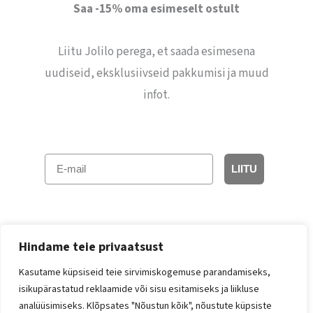
Saa -15% oma esimeselt ostult
Liitu Jolilo perega, et saada esimesena
uudiseid, eksklusiivseid pakkumisi ja muud
infot.
E-mail
LIITU
Hindame teie privaatsust
Kasutame küpsiseid teie sirvimiskogemuse parandamiseks,
isikupärastatud reklaamide või sisu esitamiseks ja liikluse
Facebook
Instagram
analüüsimiseks. Klõpsates "Nõustun kõik", nõustute küpsiste