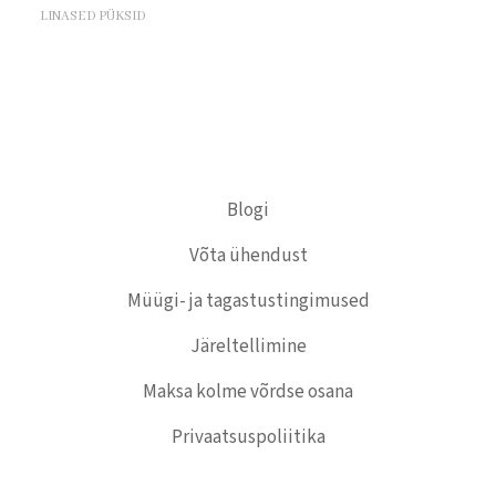
LINASED PÜKSID
Blogi
Võta ühendust
Müügi- ja tagastustingimused
Järeltellimine
Maksa kolme võrdse osana
Privaatsuspoliitika