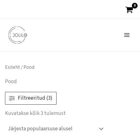
Sorteeritud
Skip
populaarsuse
järgi
to
content
Esileht
/ Pood
Pood
Filtreeritud (3)
Kuvatakse kõik 3 tulemust