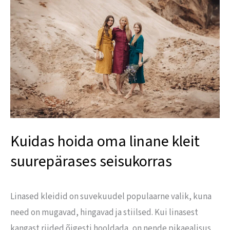
hoida
oma
linane
kleit
suurepärases
seisukorras
Kuidas hoida oma linane kleit
suurepärases seisukorras
Linased kleidid on suvekuudel populaarne valik, kuna
need on mugavad, hingavad ja stiilsed. Kui linasest
kangast riided õigesti hooldada, on nende pikaealisus