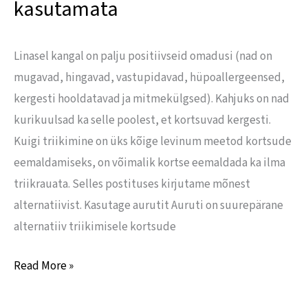
kasutamata
Linasel kangal on palju positiivseid omadusi (nad on
mugavad, hingavad, vastupidavad, hüpoallergeensed,
kergesti hooldatavad ja mitmekülgsed). Kahjuks on nad
kurikuulsad ka selle poolest, et kortsuvad kergesti.
Kuigi triikimine on üks kõige levinum meetod kortsude
eemaldamiseks, on võimalik kortse eemaldada ka ilma
triikrauata. Selles postituses kirjutame mõnest
alternatiivist. Kasutage aurutit Auruti on suurepärane
alternatiiv triikimisele kortsude
Read More »