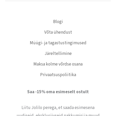
Blogi
Võta ühendust
Müügi- ja tagastustingimused
Järeltellimine
Maksa kolme võrdse osana
Privaatsuspoliitika
Saa -15% oma esimeselt ostult
Liitu Jolilo perega, et saada esimesena
uudiseid, eksklusiivseid pakkumisi ja muud