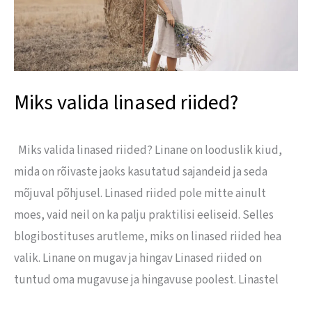
Miks valida linased riided?
Miks valida linased riided? Linane on looduslik kiud,
mida on rõivaste jaoks kasutatud sajandeid ja seda
mõjuval põhjusel. Linased riided pole mitte ainult
moes, vaid neil on ka palju praktilisi eeliseid. Selles
blogibostituses arutleme, miks on linased riided hea
valik. Linane on mugav ja hingav Linased riided on
tuntud oma mugavuse ja hingavuse poolest. Linastel