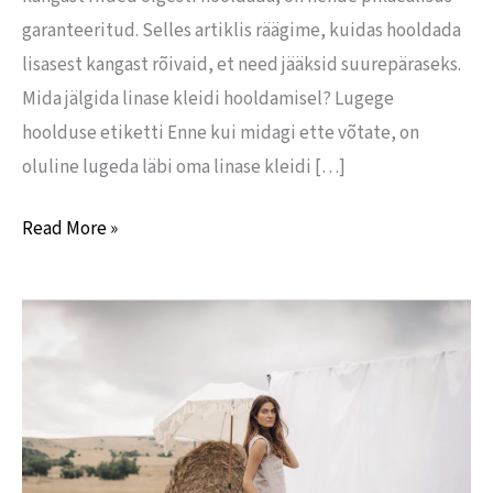
garanteeritud. Selles artiklis räägime, kuidas hooldada
lisasest kangast rõivaid, et need jääksid suurepäraseks.
Mida jälgida linase kleidi hooldamisel? Lugege
hoolduse etiketti Enne kui midagi ette võtate, on
oluline lugeda läbi oma linase kleidi […]
Read More »
Miks
valida
linased
riided?