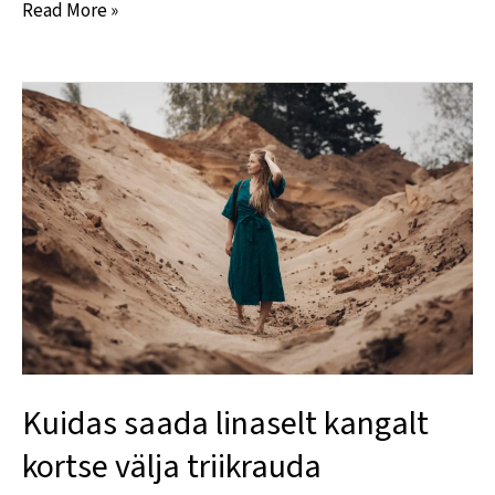
Read More »
Kuidas
saada
linaselt
kangalt
kortse
välja
triikrauda
kasutamata
Kuidas saada linaselt kangalt
kortse välja triikrauda