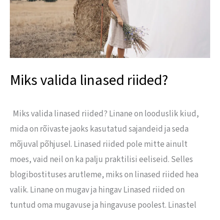
Miks valida linased riided?
Miks valida linased riided? Linane on looduslik kiud,
mida on rõivaste jaoks kasutatud sajandeid ja seda
mõjuval põhjusel. Linased riided pole mitte ainult
moes, vaid neil on ka palju praktilisi eeliseid. Selles
blogibostituses arutleme, miks on linased riided hea
valik. Linane on mugav ja hingav Linased riided on
tuntud oma mugavuse ja hingavuse poolest. Linastel