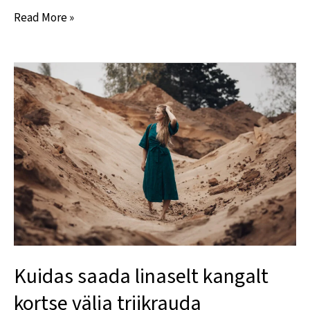
Read More »
Kuidas
saada
linaselt
kangalt
kortse
välja
triikrauda
kasutamata
Kuidas saada linaselt kangalt
kortse välja triikrauda