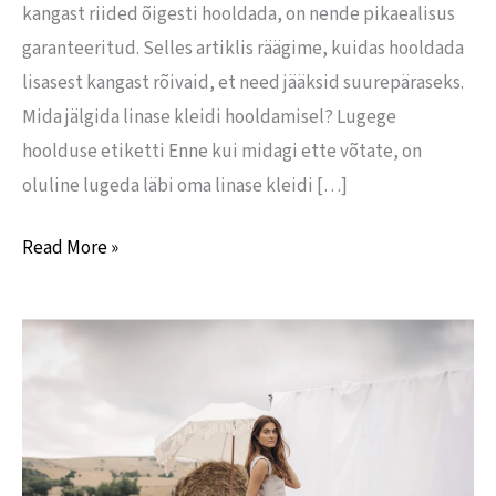
kangast riided õigesti hooldada, on nende pikaealisus
garanteeritud. Selles artiklis räägime, kuidas hooldada
lisasest kangast rõivaid, et need jääksid suurepäraseks.
Mida jälgida linase kleidi hooldamisel? Lugege
hoolduse etiketti Enne kui midagi ette võtate, on
oluline lugeda läbi oma linase kleidi […]
Read More »
Miks
valida
linased
riided?