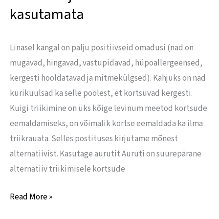
kasutamata
Linasel kangal on palju positiivseid omadusi (nad on
mugavad, hingavad, vastupidavad, hüpoallergeensed,
kergesti hooldatavad ja mitmekülgsed). Kahjuks on nad
kurikuulsad ka selle poolest, et kortsuvad kergesti.
Kuigi triikimine on üks kõige levinum meetod kortsude
eemaldamiseks, on võimalik kortse eemaldada ka ilma
triikrauata. Selles postituses kirjutame mõnest
alternatiivist. Kasutage aurutit Auruti on suurepärane
alternatiiv triikimisele kortsude
Read More »