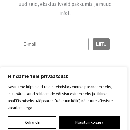
uudiseid, eksklusiivseid pakkumisi ja muud
infot.
E-mail
LIITU
Hindame teie privaatsust
Kasutame küpsiseid teie sirvimiskogemuse parandamiseks,
isikupärastatud reklaamide või sisu esitamiseks ja liikluse
Facebook
Instagram
analüüsimiseks. Klõpsates "Nõustun kõik", nõustute küpsiste
kasutamisega.
© 2026 Jolilo
Kohanda
Nõustun kõigiga