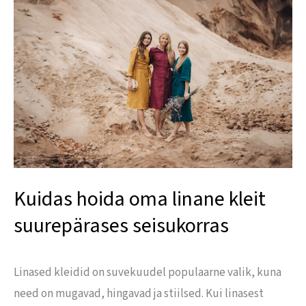
hoida
oma
linane
kleit
suurepärases
seisukorras
Kuidas hoida oma linane kleit
suurepärases seisukorras
Linased kleidid on suvekuudel populaarne valik, kuna
need on mugavad, hingavad ja stiilsed. Kui linasest