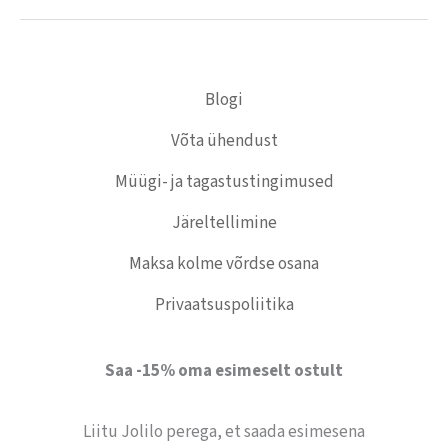
Blogi
Võta ühendust
Müügi- ja tagastustingimused
Järeltellimine
Maksa kolme võrdse osana
Privaatsuspoliitika
Saa -15% oma esimeselt ostult
Liitu Jolilo perega, et saada esimesena